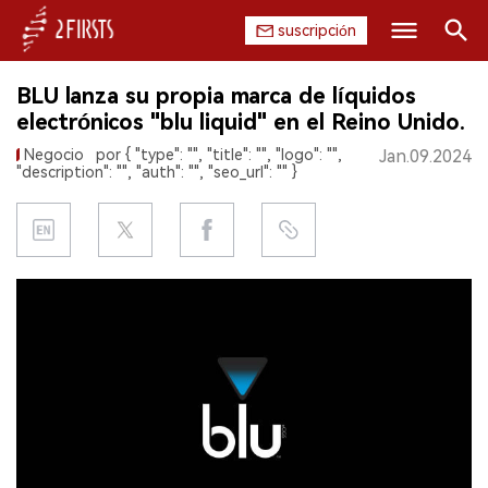
suscripción
Buscar
BLU lanza su propia marca de líquidos
INICIO
electrónicos "blu liquid" en el Reino Unido.
Negocio
por { "type": "", "title": "", "logo": "",
Jan.09.2024
EMPRESA
"description": "", "auth": "", "seo_url": "" }
PRODUCTO
REGULACIÓN
CHINA
DATOS
EXPOSICIÓN
ENTREVISTA