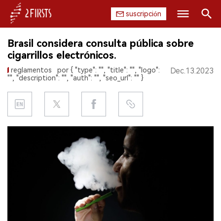
suscripción
Buscar
Brasil considera consulta pública sobre
INICIO
cigarrillos electrónicos.
reglamentos
por { "type": "", "title": "", "logo":
Dec.13.2023
EMPRESA
"", "description": "", "auth": "", "seo_url": "" }
PRODUCTO
REGULACIÓN
CHINA
DATOS
EXPOSICIÓN
ENTREVISTA