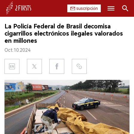
suscripción
Buscar
La Policía Federal de Brasil decomisa
INICIO
cigarrillos electrónicos ilegales valorados
en millones
EMPRESA
Oct.10.2024
PRODUCTO
REGULACIÓN
CHINA
DATOS
EXPOSICIÓN
ENTREVISTA