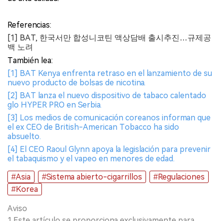
Referencias:
[1] BAT, 한국서만 합성니코틴 액상담배 출시추진…규제공
백 노려
También lea:
[1] BAT Kenya enfrenta retraso en el lanzamiento de su
nuevo producto de bolsas de nicotina.
[2] BAT lanza el nuevo dispositivo de tabaco calentado
glo HYPER PRO en Serbia.
[3] Los medios de comunicación coreanos informan que
el ex CEO de British-American Tobacco ha sido
absuelto.
[4] El CEO Raoul Glynn apoya la legislación para prevenir
el tabaquismo y el vapeo en menores de edad.
#Asia
#Sistema abierto-cigarrillos
#Regulaciones
#Korea
Aviso
1.Este artículo se proporciona exclusivamente para