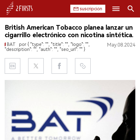
suscripción
Buscar
British American Tobacco planea lanzar un
INICIO
cigarrillo electrónico con nicotina sintética.
BAT
por { "type": "", "title": "", "logo": "",
May.08.2024
EMPRESA
"description": "", "auth": "", "seo_url": "" }
PRODUCTO
REGULACIÓN
CHINA
DATOS
EXPOSICIÓN
ENTREVISTA