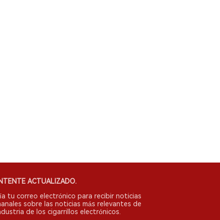
NTENTE ACTUALIZADO.
ía tu correo electrónico para recibir noticias
anales sobre las noticias más relevantes de
ndustria de los cigarrillos electrónicos.