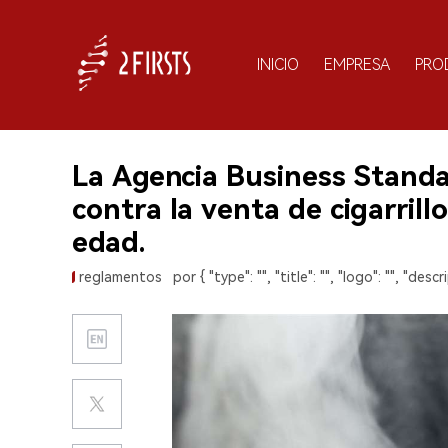
INICIO
EMPRESA
PRO
La Agencia Business Stand
contra la venta de cigarril
edad.
reglamentos
por { "type": "", "title": "", "logo": "", "descri