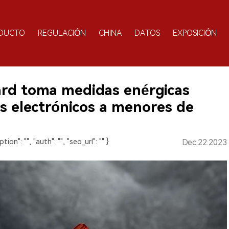
DUCTO
REGULACIÓN
CHINA
DATOS
EXPOSICIÓN
ard toma medidas enérgicas
los electrónicos a menores de
ption": "", "auth": "", "seo_url": "" }
Dec.22.2023