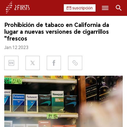
suscripción
Buscar
Prohibición de tabaco en California da
INICIO
lugar a nuevas versiones de cigarrillos
"frescos
EMPRESA
Jan.12.2023
PRODUCTO
REGULACIÓN
CHINA
DATOS
EXPOSICIÓN
ENTREVISTA