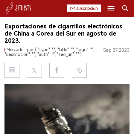
suscripción
Buscar
Exportaciones de cigarrillos electrónicos
INICIO
de China a Corea del Sur en agosto de
2023.
EMPRESA
Mercado
por { "type": "", "title": "", "logo": "",
Sep.27.2023
"description": "", "auth": "", "seo_url": "" }
PRODUCTO
REGULACIÓN
CHINA
DATOS
EXPOSICIÓN
ENTREVISTA