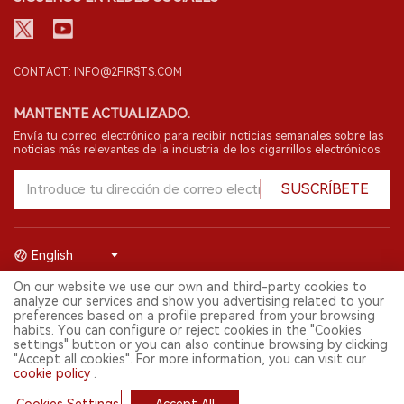
CONTACT: INFO@2FIRSTS.COM
MANTENTE ACTUALIZADO.
Envía tu correo electrónico para recibir noticias semanales sobre las
noticias más relevantes de la industria de los cigarrillos electrónicos.
SUSCRÍBETE
English
On our website we use our own and third-party cookies to
© 2026 Shenzhen 2FIRSTS Technology Co.,Ltd. Todos los derechos
analyze our services and show you advertising related to your
reservados.
preferences based on a profile prepared from your browsing
2FIRSTS solo es accesible para profesionales de la industria,
habits. You can configure or reject cookies in the "Cookies
investigadores, medios y otros profesionales. El acceso por menores
settings" button or you can also continue browsing by clicking
está prohibido.
"Accept all cookies". For more information, you can visit our
Este sitio web presta servicios a usuarios fuera del territorio chino
cookie policy
.
continental. Para usuarios en la China continental, por favor
visita
https://cn.2firsts.com