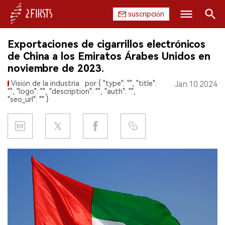
suscripción
Buscar
Exportaciones de cigarrillos electrónicos
INICIO
de China a los Emiratos Árabes Unidos en
noviembre de 2023.
EMPRESA
Visión de la industria
por { "type": "", "title":
Jan.10.2024
"", "logo": "", "description": "", "auth": "",
PRODUCTO
"seo_url": "" }
REGULACIÓN
CHINA
DATOS
EXPOSICIÓN
ENTREVISTA