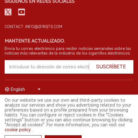
SÍGUENOS EN REDES SOCIALES
CONTACT: INFO@2FIRSTS.COM
MANTENTE ACTUALIZADO.
Envía tu correo electrónico para recibir noticias semanales sobre las
noticias más relevantes de la industria de los cigarrillos electrónicos.
SUSCRÍBETE
English
On our website we use our own and third-party cookies to
© 2026 Shenzhen 2FIRSTS Technology Co.,Ltd. Todos los derechos
analyze our services and show you advertising related to your
reservados.
preferences based on a profile prepared from your browsing
2FIRSTS solo es accesible para profesionales de la industria,
habits. You can configure or reject cookies in the "Cookies
investigadores, medios y otros profesionales. El acceso por menores
settings" button or you can also continue browsing by clicking
está prohibido.
"Accept all cookies". For more information, you can visit our
Este sitio web presta servicios a usuarios fuera del territorio chino
cookie policy
.
continental. Para usuarios en la China continental, por favor
visita
https://cn.2firsts.com