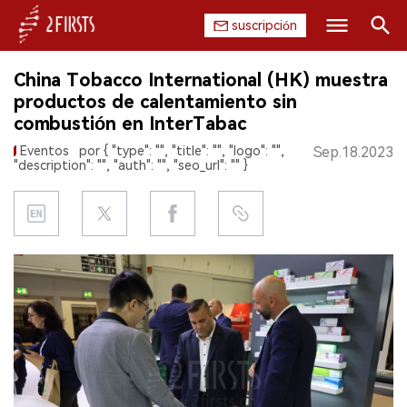
suscripción
Buscar
China Tobacco International (HK) muestra
INICIO
productos de calentamiento sin
combustión en InterTabac
EMPRESA
Eventos
por { "type": "", "title": "", "logo": "",
Sep.18.2023
"description": "", "auth": "", "seo_url": "" }
PRODUCTO
REGULACIÓN
CHINA
DATOS
EXPOSICIÓN
ENTREVISTA