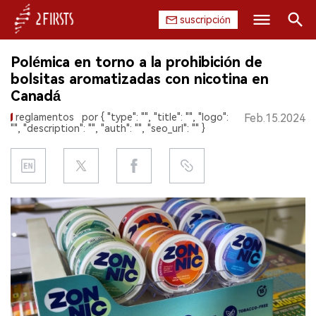
suscripción
Buscar
Polémica en torno a la prohibición de
INICIO
bolsitas aromatizadas con nicotina en
Canadá
EMPRESA
reglamentos
por { "type": "", "title": "", "logo":
Feb.15.2024
"", "description": "", "auth": "", "seo_url": "" }
PRODUCTO
REGULACIÓN
CHINA
DATOS
EXPOSICIÓN
ENTREVISTA