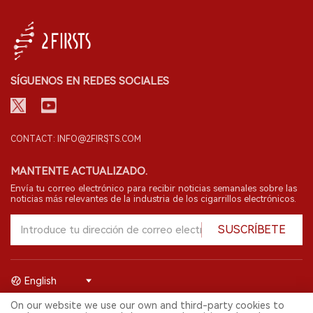
SÍGUENOS EN REDES SOCIALES
CONTACT: INFO@2FIRSTS.COM
MANTENTE ACTUALIZADO.
Envía tu correo electrónico para recibir noticias semanales sobre las
noticias más relevantes de la industria de los cigarrillos electrónicos.
SUSCRÍBETE
English
On our website we use our own and third-party cookies to
© 2026 Shenzhen 2FIRSTS Technology Co.,Ltd. Todos los derechos