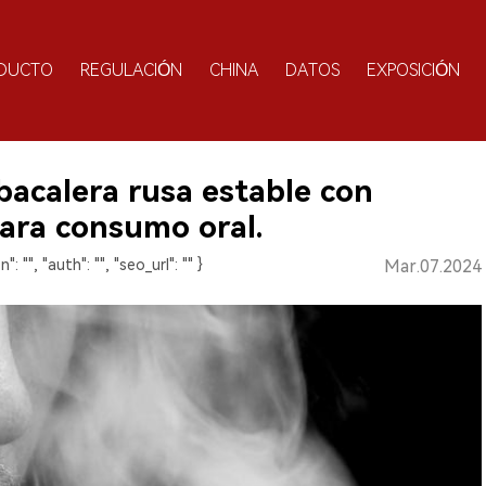
DUCTO
REGULACIÓN
CHINA
DATOS
EXPOSICIÓN
bacalera rusa estable con
ara consumo oral.
n": "", "auth": "", "seo_url": "" }
Mar.07.2024