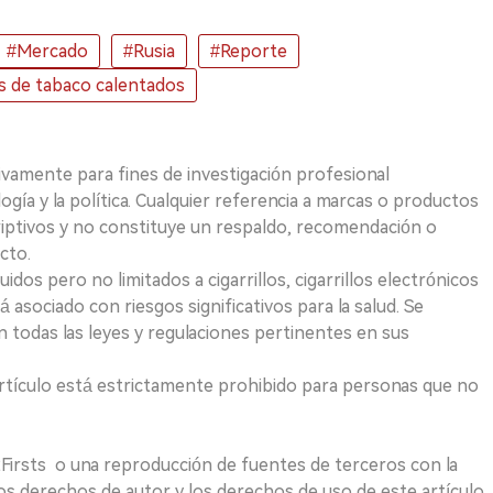
#Mercado
#Rusia
#Reporte
os de tabaco calentados
ivamente para fines de investigación profesional
logía y la política. Cualquier referencia a marcas o productos
riptivos y no constituye un respaldo, recomendación o
cto.
uidos pero no limitados a cigarrillos, cigarrillos electrónicos
 asociado con riesgos significativos para la salud. Se
 todas las leyes y regulaciones pertinentes en sus
e artículo está estrictamente prohibido para personas que no
 2Firsts o una reproducción de fuentes de terceros con la
Los derechos de autor y los derechos de uso de este artículo