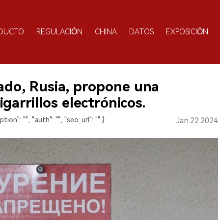
DUCTO
REGULACIÓN
CHINA
DATOS
EXPOSICIÓN
ado, Rusia, propone una
igarrillos electrónicos.
ption": "", "auth": "", "seo_url": "" }
Jan.22.2024