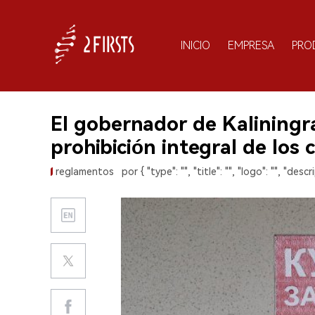
INICIO
EMPRESA
PRO
El gobernador de Kaliningr
prohibición integral de los c
reglamentos
por { "type": "", "title": "", "logo": "", "descri