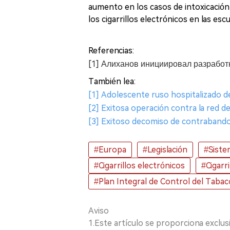
aumento en los casos de intoxicación 
los cigarrillos electrónicos en las escu
Referencias:
[1] Алиханов инициировал разработк
También lea:
[1] Adolescente ruso hospitalizado d
[2] Exitosa operación contra la red de
[3] Exitoso decomiso de contrabando d
#Europa
#Legislación
#Sistem
#Cigarrillos electrónicos
#Cigarr
#Plan Integral de Control del Tabac
Aviso
1.Este artículo se proporciona exclus