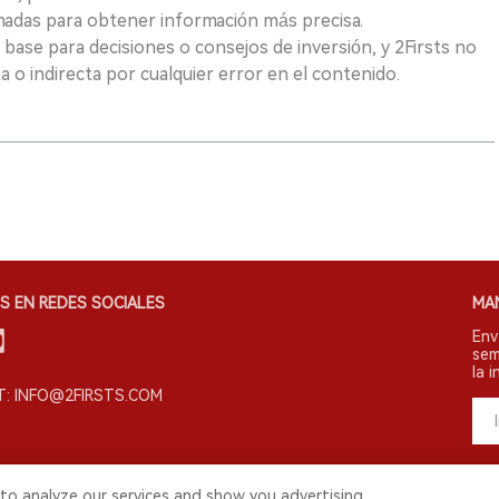
nadas para obtener información más precisa.
 base para decisiones o consejos de inversión, y 2Firsts no
 o indirecta por cualquier error en el contenido.
S EN REDES SOCIALES
MA
Env
sem
la i
: INFO@2FIRSTS.COM
to analyze our services and show you advertising