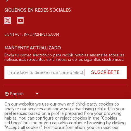
SÍGUENOS EN REDES SOCIALES
CONTACT: INFO@2FIRSTS.COM
MANTENTE ACTUALIZADO.
Envía tu correo electrónico para recibir noticias semanales sobre las
noticias más relevantes de la industria de los cigarrillos electrónicos.
SUSCRÍBETE
English
On our website we use our own and third-party cookies to
© 2026 Shenzhen 2FIRSTS Technology Co.,Ltd. Todos los derechos
analyze our services and show you advertising related to your
reservados.
preferences based on a profile prepared from your browsing
2FIRSTS solo es accesible para profesionales de la industria,
habits. You can configure or reject cookies in the "Cookies
investigadores, medios y otros profesionales. El acceso por menores
settings" button or you can also continue browsing by clicking
está prohibido.
"Accept all cookies". For more information, you can visit our
Este sitio web presta servicios a usuarios fuera del territorio chino