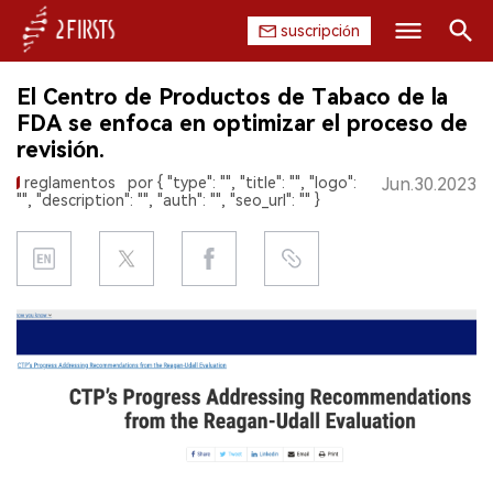
suscripción
Buscar
El Centro de Productos de Tabaco de la
INICIO
FDA se enfoca en optimizar el proceso de
revisión.
EMPRESA
reglamentos
por { "type": "", "title": "", "logo":
Jun.30.2023
"", "description": "", "auth": "", "seo_url": "" }
PRODUCTO
REGULACIÓN
CHINA
DATOS
EXPOSICIÓN
ENTREVISTA