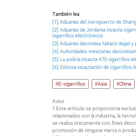
También lea:
[1] Aduanas del Aeropuerto de Shangh
[2] Aduanas de Jordania incauta cigar
cigarrillos electrónicos.
[3] Aduanas decomisa tabaco ilegal y
[4] Autoridades mexicanas decomisan g
[5] La policía incauta 470 cigarrillos 
[6] Exitosa incautación de cigarrillos 
#E-cigarrillos
#Asia
#China
Aviso
1.Este artículo se proporciona exclus
relacionados con la industria, la tecno
se realiza únicamente con fines desc
promoción de ninguna marca o produ