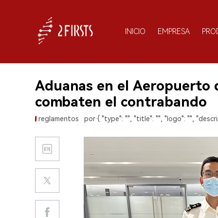
INICIO
EMPRESA
PRO
Aduanas en el Aeropuerto
combaten el contrabando
reglamentos
por { "type": "", "title": "", "logo": "", "descri