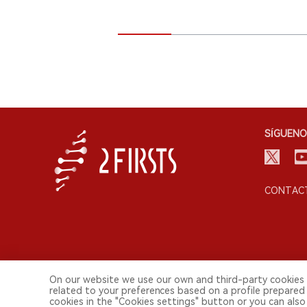
SÍGUENO
CONTACT
On our website we use our own and third-party cookies 
© 2026 Shenzhen 2FIRSTS Technology Co.,Ltd. Todos lo
related to your preferences based on a profile prepared
cookies in the "Cookies settings" button or you can also 
2FIRSTS solo es accesible para profesionales de la industria, in