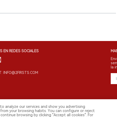
S EN REDES SOCIALES
MA
Env
sem
la i
: INFO@2FIRSTS.COM
to analyze our services and show you advertising
s derechos reservados.
 from your browsing habits. You can configure or reject
continue browsing by clicking "Accept all cookies". For
vestigadores, medios y otros profesionales. El acceso por menores está prohibi