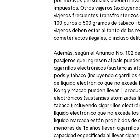
por motivos personales pueden llevar
impuestos. Otros viajeros (excluyend
viajeros frecuentes transfronterizos y
100 puros o 500 gramos de tabaco lib
viajeros deben estar al tanto de las 
cometer actos ilegales, o incluso del
Además, según el Anuncio No. 102 de 
pasajeros que ingresen al país puede
cigarrillos electrónicos (sustancias 
pods y tabaco (incluyendo cigarrillos
de líquido electrónico que no exceda l
Kong y Macao pueden llevar 1 product
electrónicos (sustancias atomizadas 
tabaco (incluyendo cigarrillos electr
líquido electrónico que no exceda los 6
líquido marcada están prohibidos de s
menores de 16 años lleven cigarrillos 
capacidad especificada al llevar cigarr