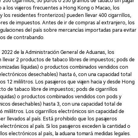
 200 cigarrillos, 50 puros o 250 gramos de tabaco sin pagar
o a los viajeros frecuentes a Hong Kong o Macao, los
 los residentes fronterizos) pueden llevar 400 cigarrillos,
res de impuestos. Antes de ir de compras al extranjero, los
regulaciones del país sobre mercancías importadas para evitar
itos de contrabando.
2022 de la Administración General de Aduanas, los
n llevar 2 productos de tabaco libres de impuestos; pods de
atomizadas líquidas) o productos combinados vendidos con
 electrónicos desechables) hasta 6, con una capacidad total
os 12 mililitros. Los pasajeros que viajen hacia y desde Hong
o de tabaco libre de impuestos; pods de cigarrillos
líquidas) o productos combinados vendidos con pods y
ónicos desechables) hasta 3, con una capacidad total de
 mililitros. Los cigarrillos electrónicos sin capacidad de
er llevados al país. Está prohibido que los pasajeros
electrónicos al país. Si los pasajeros exceden la cantidad o
illos electrónicos al país, la aduana tomará medidas legales.