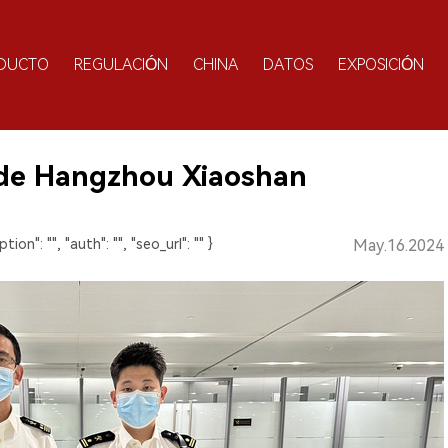
DUCTO
REGULACIÓN
CHINA
DATOS
EXPOSICIÓN
 de Hangzhou Xiaoshan
ption": "", "auth": "", "seo_url": "" }
May.16.2024