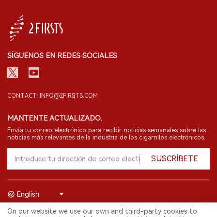
SÍGUENOS EN REDES SOCIALES
CONTACT: INFO@2FIRSTS.COM
MANTENTE ACTUALIZADO.
Envía tu correo electrónico para recibir noticias semanales sobre las
noticias más relevantes de la industria de los cigarrillos electrónicos.
SUSCRÍBETE
English
On our website we use our own and third-party cookies to
© 2026 Shenzhen 2FIRSTS Technology Co.,Ltd. Todos los derechos