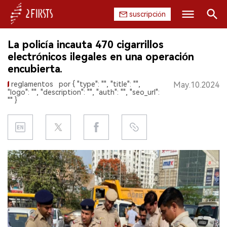
suscripción
Buscar
La policía incauta 470 cigarrillos
INICIO
electrónicos ilegales en una operación
encubierta.
EMPRESA
reglamentos
por { "type": "", "title": "",
May.10.2024
"logo": "", "description": "", "auth": "", "seo_url":
PRODUCTO
"" }
REGULACIÓN
CHINA
DATOS
EXPOSICIÓN
ENTREVISTA