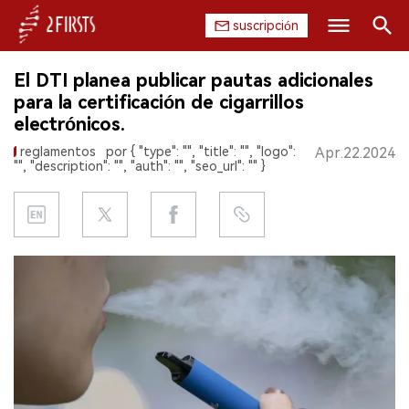
suscripción
Buscar
El DTI planea publicar pautas adicionales
INICIO
para la certificación de cigarrillos
electrónicos.
EMPRESA
reglamentos
por { "type": "", "title": "", "logo":
Apr.22.2024
"", "description": "", "auth": "", "seo_url": "" }
PRODUCTO
REGULACIÓN
CHINA
DATOS
EXPOSICIÓN
ENTREVISTA