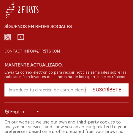
SÍGUENOS EN REDES SOCIALES
CONTACT: INFO@2FIRSTS.COM
MANTENTE ACTUALIZADO.
Envía tu correo electrónico para recibir noticias semanales sobre las
noticias más relevantes de la industria de los cigarrillos electrónicos.
SUSCRÍBETE
English
On our website we use our own and third-party cookies to
© 2026 Shenzhen 2FIRSTS Technology Co.,Ltd. Todos los derechos
analyze our services and show you advertising related to your
reservados.
preferences based on a profile prepared from your browsing