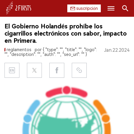
suscripción
Buscar
El Gobierno Holandés prohíbe los
INICIO
cigarrillos electrónicos con sabor, impacto
en Primera.
EMPRESA
reglamentos
por { "type": "", "title": "", "logo":
Jan.22.2024
"", "description": "", "auth": "", "seo_url": "" }
PRODUCTO
REGULACIÓN
CHINA
DATOS
EXPOSICIÓN
ENTREVISTA