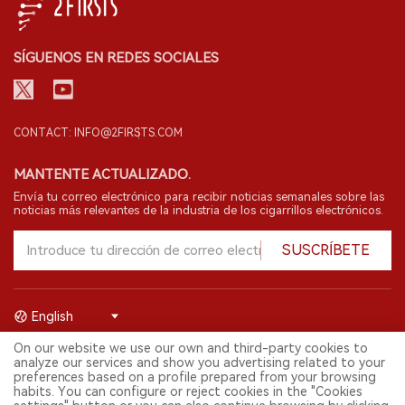
SÍGUENOS EN REDES SOCIALES
CONTACT: INFO@2FIRSTS.COM
MANTENTE ACTUALIZADO.
Envía tu correo electrónico para recibir noticias semanales sobre las
noticias más relevantes de la industria de los cigarrillos electrónicos.
SUSCRÍBETE
English
On our website we use our own and third-party cookies to
© 2026 Shenzhen 2FIRSTS Technology Co.,Ltd. Todos los derechos
analyze our services and show you advertising related to your
reservados.
preferences based on a profile prepared from your browsing
2FIRSTS solo es accesible para profesionales de la industria,
habits. You can configure or reject cookies in the "Cookies
investigadores, medios y otros profesionales. El acceso por menores