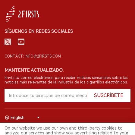
SÍGUENOS EN REDES SOCIALES
CONTACT: INFO@2FIRSTS.COM
MANTENTE ACTUALIZADO.
Envía tu correo electrónico para recibir noticias semanales sobre las
noticias más relevantes de la industria de los cigarrillos electrónicos.
SUSCRÍBETE
English
On our website we use our own and third-party cookies to
© 2026 Shenzhen 2FIRSTS Technology Co.,Ltd. Todos los derechos
analyze our services and show you advertising related to your
reservados.