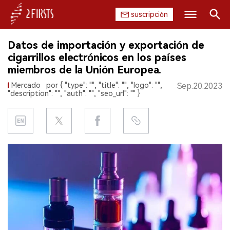
suscripción
Buscar
Datos de importación y exportación de
INICIO
cigarrillos electrónicos en los países
miembros de la Unión Europea.
EMPRESA
Mercado
por { "type": "", "title": "", "logo": "",
Sep.20.2023
"description": "", "auth": "", "seo_url": "" }
PRODUCTO
REGULACIÓN
CHINA
DATOS
EXPOSICIÓN
ENTREVISTA