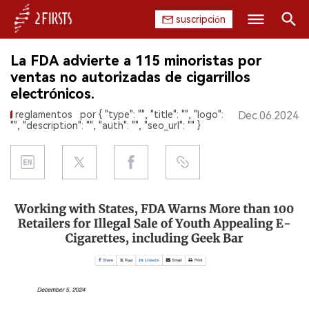
suscripción
Buscar
La FDA advierte a 115 minoristas por
INICIO
ventas no autorizadas de cigarrillos
electrónicos.
EMPRESA
reglamentos
por { "type": "", "title": "", "logo":
Dec.06.2024
"", "description": "", "auth": "", "seo_url": "" }
PRODUCTO
REGULACIÓN
CHINA
DATOS
EXPOSICIÓN
ENTREVISTA