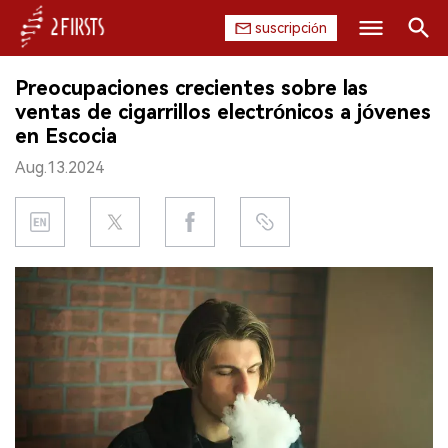
suscripción
Buscar
Preocupaciones crecientes sobre las
INICIO
ventas de cigarrillos electrónicos a jóvenes
en Escocia
EMPRESA
Aug.13.2024
PRODUCTO
REGULACIÓN
CHINA
DATOS
EXPOSICIÓN
ENTREVISTA