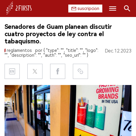
suscripción
Buscar
Senadores de Guam planean discutir
INICIO
cuatro proyectos de ley contra el
tabaquismo.
EMPRESA
reglamentos
por { "type": "", "title": "", "logo":
Dec.12.2023
"", "description": "", "auth": "", "seo_url": "" }
PRODUCTO
REGULACIÓN
CHINA
DATOS
EXPOSICIÓN
ENTREVISTA