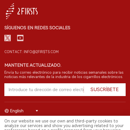
SÍGUENOS EN REDES SOCIALES
CONTACT: INFO@2FIRSTS.COM
MANTENTE ACTUALIZADO.
Envía tu correo electrónico para recibir noticias semanales sobre las
noticias más relevantes de la industria de los cigarrillos electrónicos.
SUSCRÍBETE
English
On our website we use our own and third-party cookies to
© 2026 Shenzhen 2FIRSTS Technology Co.,Ltd. Todos los derechos
analyze our services and show you advertising related to your
reservados.