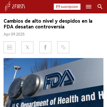
suscripción
Buscar
Cambios de alto nivel y despidos en la
INICIO
FDA desatan controversia
Apr.09.2025
EMPRESA
PRODUCTO
REGULACIÓN
CHINA
DATOS
EXPOSICIÓN
ENTREVISTA