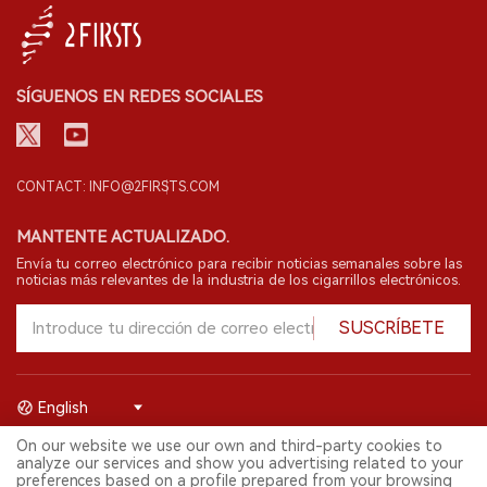
SÍGUENOS EN REDES SOCIALES
CONTACT: INFO@2FIRSTS.COM
MANTENTE ACTUALIZADO.
Envía tu correo electrónico para recibir noticias semanales sobre las
noticias más relevantes de la industria de los cigarrillos electrónicos.
SUSCRÍBETE
English
On our website we use our own and third-party cookies to
© 2026 Shenzhen 2FIRSTS Technology Co.,Ltd. Todos los derechos
analyze our services and show you advertising related to your
reservados.
preferences based on a profile prepared from your browsing