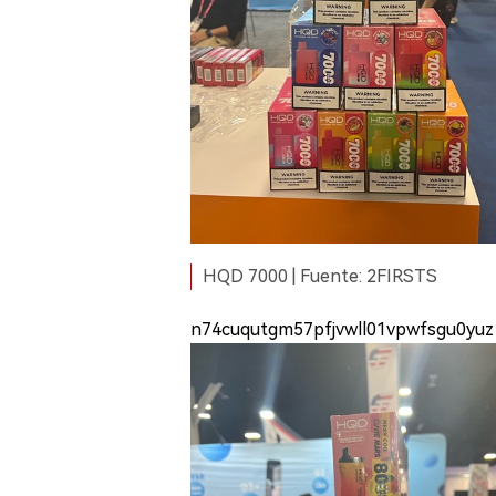
HQD 7000 | Fuente: 2FIRSTS
n74cuqutgm57pfjvwll01vpwfsgu0yuz