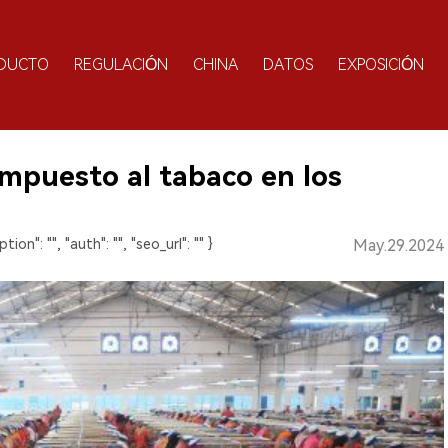
DUCTO
REGULACIÓN
CHINA
DATOS
EXPOSICIÓN
mpuesto al tabaco en los
ption": "", "auth": "", "seo_url": "" }
May.29.2024