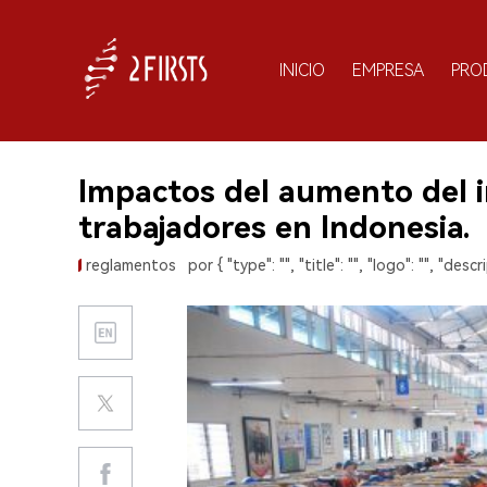
INICIO
EMPRESA
PRO
Impactos del aumento del i
trabajadores en Indonesia.
reglamentos
por { "type": "", "title": "", "logo": "", "descri