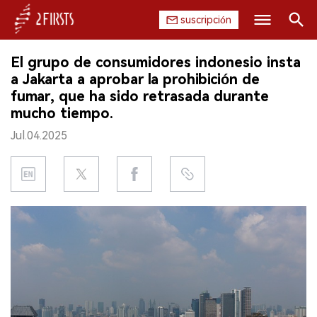
suscripción
Buscar
El grupo de consumidores indonesio insta
INICIO
a Jakarta a aprobar la prohibición de
fumar, que ha sido retrasada durante
EMPRESA
mucho tiempo.
Jul.04.2025
PRODUCTO
REGULACIÓN
CHINA
DATOS
EXPOSICIÓN
ENTREVISTA