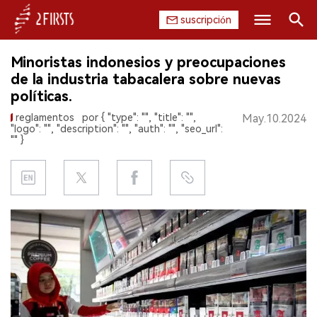
suscripción
Buscar
Minoristas indonesios y preocupaciones
INICIO
de la industria tabacalera sobre nuevas
políticas.
EMPRESA
reglamentos
por { "type": "", "title": "",
May.10.2024
"logo": "", "description": "", "auth": "", "seo_url":
PRODUCTO
"" }
REGULACIÓN
CHINA
DATOS
EXPOSICIÓN
ENTREVISTA