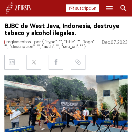
suscripción
Buscar
BJBC de West Java, Indonesia, destruye
INICIO
tabaco y alcohol ilegales.
reglamentos
por { "type": "", "title": "", "logo":
Dec.07.2023
EMPRESA
"", "description": "", "auth": "", "seo_url": "" }
PRODUCTO
REGULACIÓN
CHINA
DATOS
EXPOSICIÓN
ENTREVISTA