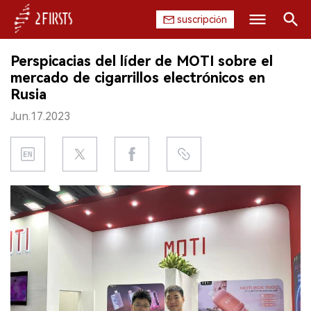
suscripción
Buscar
Perspicacias del líder de MOTI sobre el
INICIO
mercado de cigarrillos electrónicos en
Rusia
EMPRESA
Jun.17.2023
PRODUCTO
REGULACIÓN
CHINA
DATOS
EXPOSICIÓN
ENTREVISTA