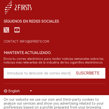
SÍGUENOS EN REDES SOCIALES
CONTACT: INFO@2FIRSTS.COM
MANTENTE ACTUALIZADO.
Envía tu correo electrónico para recibir noticias semanales sobre las
noticias más relevantes de la industria de los cigarrillos electrónicos.
SUSCRÍBETE
English
On our website we use our own and third-party cookies to
© 2026 Shenzhen 2FIRSTS Technology Co.,Ltd. Todos los derechos
analyze our services and show you advertising related to your
reservados.
preferences based on a profile prepared from your browsing