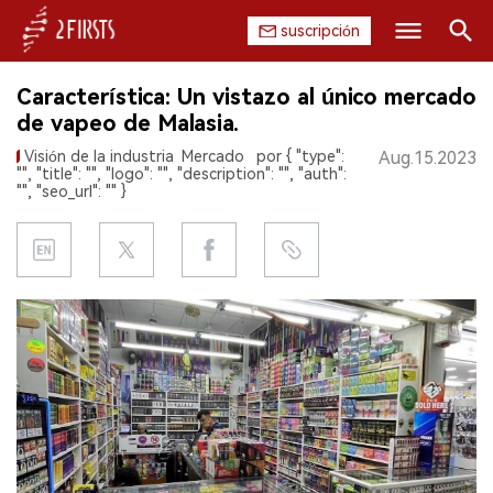
suscripción
Buscar
Característica: Un vistazo al único mercado
INICIO
de vapeo de Malasia.
Visión de la industria
Mercado
por { "type":
Aug.15.2023
EMPRESA
"", "title": "", "logo": "", "description": "", "auth":
"", "seo_url": "" }
PRODUCTO
REGULACIÓN
CHINA
DATOS
EXPOSICIÓN
ENTREVISTA