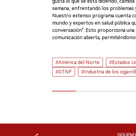
gusta lo que se está diciendo, cambia
semana; enfrentando los problemas y
Nuestro extenso programa cuenta con l
mundo y expertos en salud pública qu
conversación". Esto proporciona una o
comunicación abierta, permitiéndonos 
#América del Norte
#Estados U
#GTNF
#Industria de los cigarri
SÍGUENO