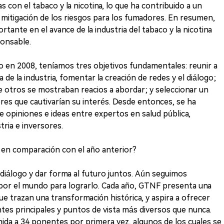
as con el tabaco y la nicotina, lo que ha contribuido a un
mitigación de los riesgos para los fumadores. En resumen,
nte en el avance de la industria del tabaco y la nicotina
ponsable.
 en 2008, teníamos tres objetivos fundamentales: reunir a
e la industria, fomentar la creación de redes y el diálogo;
ue otros se mostraban reacios a abordar; y seleccionar un
res que cautivarían su interés. Desde entonces, se ha
e opiniones e ideas entre expertos en salud pública,
tria e inversores.
en comparación con el año anterior?
iálogo y dar forma al futuro juntos. Aún seguimos
r por el mundo para lograrlo. Cada año, GTNF presenta una
ue trazan una transformación histórica, y aspira a ofrecer
es principales y puntos de vista más diversos que nunca.
nida a 34 ponentes por primera vez, algunos de los cuales se