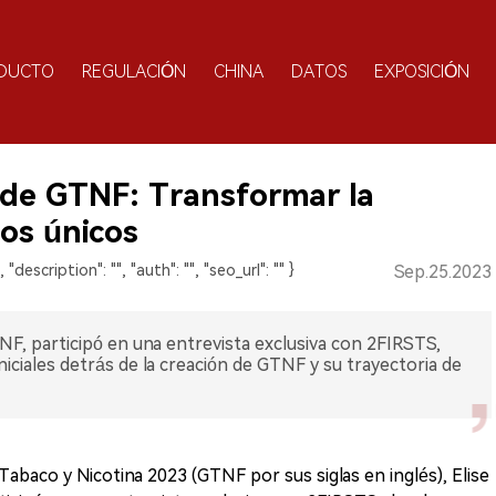
DUCTO
REGULACIÓN
CHINA
DATOS
EXPOSICIÓN
 de GTNF: Transformar la
gos únicos
", "description": "", "auth": "", "seo_url": "" }
Sep.25.2023
F, participó en una entrevista exclusiva con 2FIRSTS,
iciales detrás de la creación de GTNF y su trayectoria de
abaco y Nicotina 2023 (GTNF por sus siglas en inglés), Elise