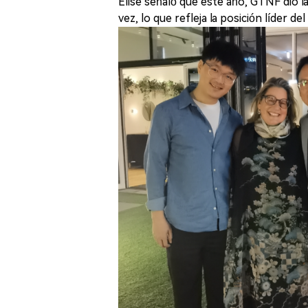
Elise señaló que este año, GTNF dio 
vez, lo que refleja la posición líder de