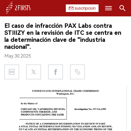
suscripción
Buscar
El caso de infracción PAX Labs contra
INICIO
STIIIZY en la revisión de ITC se centra en
la determinación clave de "industria
EMPRESA
nacional".
May.30.2025
PRODUCTO
REGULACIÓN
CHINA
DATOS
EXPOSICIÓN
ENTREVISTA