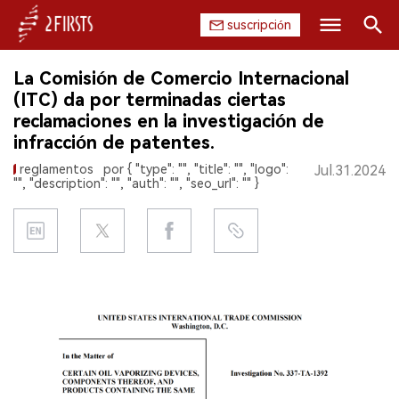
suscripción
Buscar
La Comisión de Comercio Internacional
INICIO
(ITC) da por terminadas ciertas
reclamaciones en la investigación de
EMPRESA
infracción de patentes.
reglamentos
por { "type": "", "title": "", "logo":
Jul.31.2024
PRODUCTO
"", "description": "", "auth": "", "seo_url": "" }
REGULACIÓN
CHINA
DATOS
EXPOSICIÓN
ENTREVISTA