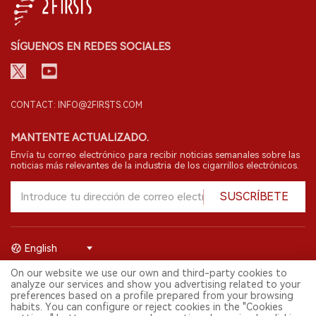
SÍGUENOS EN REDES SOCIALES
CONTACT: INFO@2FIRSTS.COM
MANTENTE ACTUALIZADO.
Envía tu correo electrónico para recibir noticias semanales sobre las
noticias más relevantes de la industria de los cigarrillos electrónicos.
SUSCRÍBETE
English
On our website we use our own and third-party cookies to
© 2026 Shenzhen 2FIRSTS Technology Co.,Ltd. Todos los derechos
analyze our services and show you advertising related to your
reservados.
preferences based on a profile prepared from your browsing
2FIRSTS solo es accesible para profesionales de la industria,
habits. You can configure or reject cookies in the "Cookies
investigadores, medios y otros profesionales. El acceso por menores