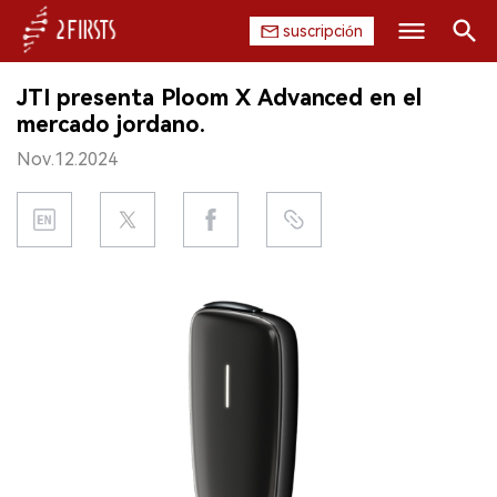
suscripción
Buscar
JTI presenta Ploom X Advanced en el
INICIO
mercado jordano.
Nov.12.2024
EMPRESA
PRODUCTO
REGULACIÓN
CHINA
DATOS
EXPOSICIÓN
ENTREVISTA