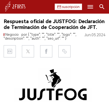
suscripción
Buscar
Respuesta oficial de JUSTFOG: Declaración
INICIO
de Terminación de Cooperación de JFT.
Negocio
por { "type": "", "title": "", "logo": "",
Jun.05.2024
EMPRESA
"description": "", "auth": "", "seo_url": "" }
PRODUCTO
REGULACIÓN
CHINA
DATOS
EXPOSICIÓN
ENTREVISTA