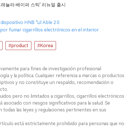
얼·그래뉼라·베이퍼 스틱' 리뉴얼 출시
dispositivo HNB "Lil Able 2.0
or fumar cigarrillos electrónicos en el interior.
#product
#Korea
ivamente para fines de investigación profesional
logía y la política. Cualquier referencia a marcas o productos
riptivos y no constituye un respaldo, recomendación o
cto.
uidos pero no limitados a cigarrillos, cigarrillos electrónicos
 asociado con riesgos significativos para la salud. Se
 todas las leyes y regulaciones pertinentes en sus
e artículo está estrictamente prohibido para personas que no