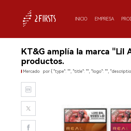
INICIO
EMPRESA
PRO
KT&G amplía la marca "Lil 
productos.
Mercado
por { "type": "", "title": "", "logo": "", "descriptio