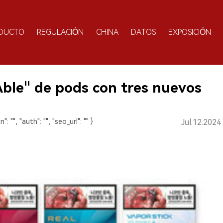
DUCTO
REGULACIÓN
CHINA
DATOS
EXPOSICIÓN
Able" de pods con tres nuevos
n": "", "auth": "", "seo_url": "" }
Jul.12.2024