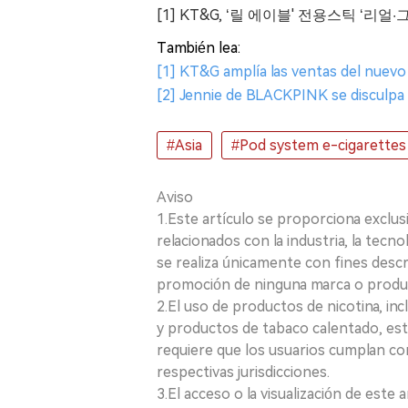
[1] KT&G, ‘릴 에이블' 전용스틱 ‘리
También lea:
[1] KT&G amplía las ventas del nuevo 
[2] Jennie de BLACKPINK se disculpa p
#Asia
#Pod system e-cigarettes
Aviso
1.Este artículo se proporciona exclus
relacionados con la industria, la tecno
se realiza únicamente con fines desc
promoción de ninguna marca o produ
2.El uso de productos de nicotina, incl
y productos de tabaco calentado, está
requiere que los usuarios cumplan con
respectivas jurisdicciones.
3.El acceso o la visualización de est