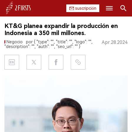
suscripción
Buscar
KT&G planea expandir la producción en
INICIO
Indonesia a 350 mil millones.
Negocio
por { "type": "", "title": "", "logo": "",
Apr.28.2024
EMPRESA
"description": "", "auth": "", "seo_url": "" }
PRODUCTO
REGULACIÓN
CHINA
DATOS
EXPOSICIÓN
ENTREVISTA