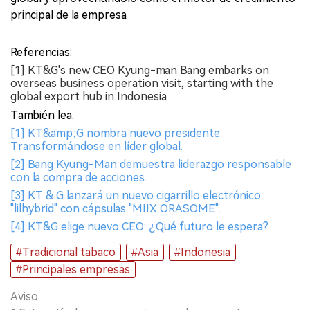
principal de la empresa.
Referencias:
[1] KT&G's new CEO Kyung-man Bang embarks on
overseas business operation visit, starting with the
global export hub in Indonesia
También lea:
[1] KT&amp;G nombra nuevo presidente:
Transformándose en líder global.
[2] Bang Kyung-Man demuestra liderazgo responsable
con la compra de acciones.
[3] KT & G lanzará un nuevo cigarrillo electrónico
"lilhybrid" con cápsulas "MIIX ORASOME".
[4] KT&G elige nuevo CEO: ¿Qué futuro le espera?
#Tradicional tabaco
#Asia
#Indonesia
#Principales empresas
Aviso