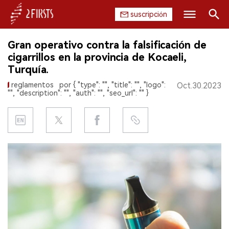
suscripción
Buscar
Gran operativo contra la falsificación de
INICIO
cigarrillos en la provincia de Kocaeli,
Turquía.
EMPRESA
reglamentos
por { "type": "", "title": "", "logo":
Oct.30.2023
"", "description": "", "auth": "", "seo_url": "" }
PRODUCTO
REGULACIÓN
CHINA
DATOS
EXPOSICIÓN
ENTREVISTA