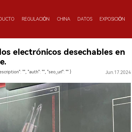
DUCTO
REGULACIÓN
CHINA
DATOS
EXPOSICIÓN
llos electrónicos desechables en
e.
description": "", "auth": "", "seo_url": "" }
Jun.17.2024