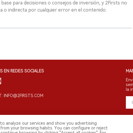
 base para decisiones o consejos de inversión, y 2Firsts no
 o indirecta por cualquier error en el contenido.
S EN REDES SOCIALES
MA
Env
sem
la i
: INFO@2FIRSTS.COM
to analyze our services and show you advertising
 from your browsing habits. You can configure or reject
continue browsing by clicking "Accept all cookies". For