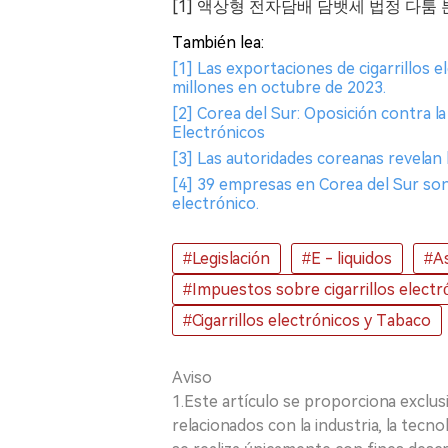
[1] 액상형 전자담배 담뱃세 법정 다툼
También lea:
[1] Las exportaciones de cigarrillos e
millones en octubre de 2023.
[2] Corea del Sur: Oposición contra l
Electrónicos
[3] Las autoridades coreanas revelan 
[4] 39 empresas en Corea del Sur son 
electrónico.
#Legislación
#E - liquidos
#As
#Impuestos sobre cigarrillos electr
#Cigarrillos electrónicos y Tabaco
Aviso
1.Este artículo se proporciona exclus
relacionados con la industria, la tecno