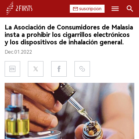
suscripción
Buscar
La Asociación de Consumidores de Malasia
INICIO
insta a prohibir los cigarrillos electrónicos
y los dispositivos de inhalación general.
EMPRESA
Dec.01.2022
PRODUCTO
REGULACIÓN
CHINA
DATOS
EXPOSICIÓN
ENTREVISTA