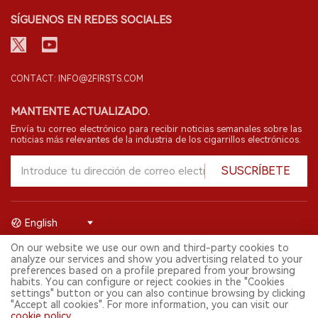
SÍGUENOS EN REDES SOCIALES
CONTACT: INFO@2FIRSTS.COM
MANTENTE ACTUALIZADO.
Envía tu correo electrónico para recibir noticias semanales sobre las
noticias más relevantes de la industria de los cigarrillos electrónicos.
SUSCRÍBETE
English
On our website we use our own and third-party cookies to
© 2026 Shenzhen 2FIRSTS Technology Co.,Ltd. Todos los derechos
analyze our services and show you advertising related to your
reservados.
preferences based on a profile prepared from your browsing
2FIRSTS solo es accesible para profesionales de la industria,
habits. You can configure or reject cookies in the "Cookies
investigadores, medios y otros profesionales. El acceso por menores
settings" button or you can also continue browsing by clicking
está prohibido.
"Accept all cookies". For more information, you can visit our
Este sitio web presta servicios a usuarios fuera del territorio chino
cookie policy
.