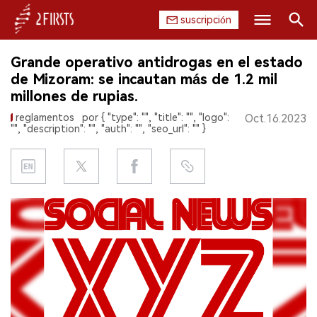
suscripción
Buscar
Grande operativo antidrogas en el estado
INICIO
de Mizoram: se incautan más de 1.2 mil
millones de rupias.
EMPRESA
reglamentos
por { "type": "", "title": "", "logo":
Oct.16.2023
"", "description": "", "auth": "", "seo_url": "" }
PRODUCTO
REGULACIÓN
CHINA
DATOS
EXPOSICIÓN
ENTREVISTA