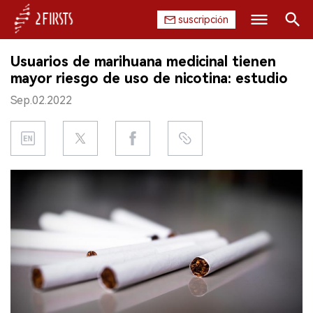
suscripción
Buscar
Usuarios de marihuana medicinal tienen
INICIO
mayor riesgo de uso de nicotina: estudio
Sep.02.2022
EMPRESA
PRODUCTO
REGULACIÓN
CHINA
DATOS
EXPOSICIÓN
ENTREVISTA