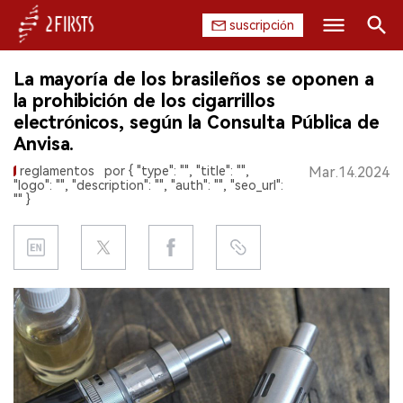
suscripción
Buscar
La mayoría de los brasileños se oponen a
INICIO
la prohibición de los cigarrillos
electrónicos, según la Consulta Pública de
EMPRESA
Anvisa.
reglamentos
por { "type": "", "title": "",
Mar.14.2024
PRODUCTO
"logo": "", "description": "", "auth": "", "seo_url":
"" }
REGULACIÓN
CHINA
DATOS
EXPOSICIÓN
ENTREVISTA