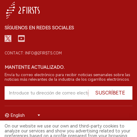
SÍGUENOS EN REDES SOCIALES
CONTACT: INFO@2FIRSTS.COM
MANTENTE ACTUALIZADO.
Envía tu correo electrónico para recibir noticias semanales sobre las
noticias más relevantes de la industria de los cigarrillos electrónicos.
SUSCRÍBETE
English
On our website we use our own and third-party cookies to
© 2026 Shenzhen 2FIRSTS Technology Co.,Ltd. Todos los derechos
analyze our services and show you advertising related to your
reservados.
preferences based on a profile prepared from your browsing