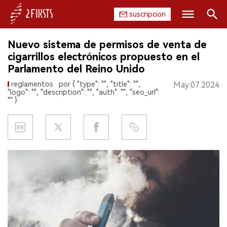
suscripción
Buscar
Nuevo sistema de permisos de venta de
INICIO
cigarrillos electrónicos propuesto en el
Parlamento del Reino Unido
EMPRESA
reglamentos
por { "type": "", "title": "",
May.07.2024
"logo": "", "description": "", "auth": "", "seo_url":
PRODUCTO
"" }
REGULACIÓN
CHINA
DATOS
EXPOSICIÓN
ENTREVISTA