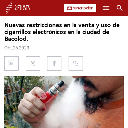
suscripción
Buscar
Nuevas restricciones en la venta y uso de
INICIO
cigarrillos electrónicos en la ciudad de
Bacolod.
EMPRESA
Oct.26.2023
PRODUCTO
REGULACIÓN
CHINA
DATOS
EXPOSICIÓN
ENTREVISTA