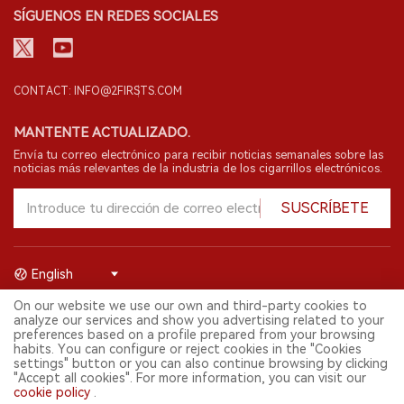
SÍGUENOS EN REDES SOCIALES
CONTACT: INFO@2FIRSTS.COM
MANTENTE ACTUALIZADO.
Envía tu correo electrónico para recibir noticias semanales sobre las
noticias más relevantes de la industria de los cigarrillos electrónicos.
SUSCRÍBETE
English
On our website we use our own and third-party cookies to
© 2026 Shenzhen 2FIRSTS Technology Co.,Ltd. Todos los derechos
analyze our services and show you advertising related to your
reservados.
preferences based on a profile prepared from your browsing
2FIRSTS solo es accesible para profesionales de la industria,
habits. You can configure or reject cookies in the "Cookies
investigadores, medios y otros profesionales. El acceso por menores
settings" button or you can also continue browsing by clicking
está prohibido.
"Accept all cookies". For more information, you can visit our
Este sitio web presta servicios a usuarios fuera del territorio chino
cookie policy
.
continental. Para usuarios en la China continental, por favor