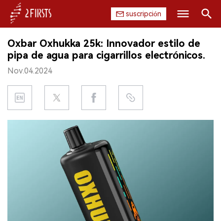
suscripción
Buscar
Oxbar Oxhukka 25k: Innovador estilo de
INICIO
pipa de agua para cigarrillos electrónicos.
Nov.04.2024
EMPRESA
PRODUCTO
REGULACIÓN
CHINA
DATOS
EXPOSICIÓN
ENTREVISTA