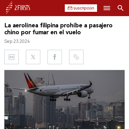
suscripción
Buscar
La aerolínea filipina prohíbe a pasajero
INICIO
chino por fumar en el vuelo
Sep.23.2024
EMPRESA
PRODUCTO
REGULACIÓN
CHINA
DATOS
EXPOSICIÓN
ENTREVISTA