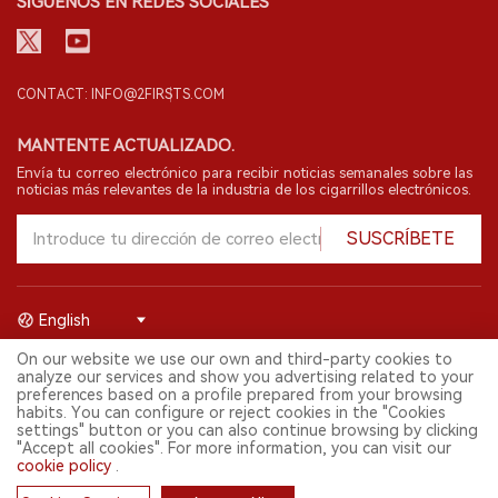
SÍGUENOS EN REDES SOCIALES
CONTACT: INFO@2FIRSTS.COM
MANTENTE ACTUALIZADO.
Envía tu correo electrónico para recibir noticias semanales sobre las
noticias más relevantes de la industria de los cigarrillos electrónicos.
SUSCRÍBETE
English
On our website we use our own and third-party cookies to
© 2026 Shenzhen 2FIRSTS Technology Co.,Ltd. Todos los derechos
analyze our services and show you advertising related to your
reservados.
preferences based on a profile prepared from your browsing
2FIRSTS solo es accesible para profesionales de la industria,
habits. You can configure or reject cookies in the "Cookies
investigadores, medios y otros profesionales. El acceso por menores
settings" button or you can also continue browsing by clicking
está prohibido.
"Accept all cookies". For more information, you can visit our
Este sitio web presta servicios a usuarios fuera del territorio chino
cookie policy
.
continental. Para usuarios en la China continental, por favor
visita
https://cn.2firsts.com