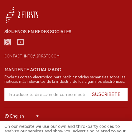
SÍGUENOS EN REDES SOCIALES
CONTACT: INFO@2FIRSTS.COM
MANTENTE ACTUALIZADO.
Envía tu correo electrónico para recibir noticias semanales sobre las
noticias más relevantes de la industria de los cigarrillos electrónicos.
SUSCRÍBETE
English
On our website we use our own and third-party cookies to
© 2026 Shenzhen 2FIRSTS Technology Co.,Ltd. Todos los derechos
analyze our services and show you advertising related to your
reservados.