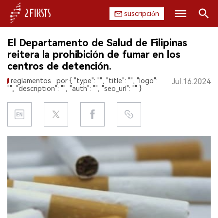
suscripción
Buscar
El Departamento de Salud de Filipinas
INICIO
reitera la prohibición de fumar en los
centros de detención.
EMPRESA
reglamentos
por { "type": "", "title": "", "logo":
Jul.16.2024
"", "description": "", "auth": "", "seo_url": "" }
PRODUCTO
REGULACIÓN
CHINA
DATOS
EXPOSICIÓN
ENTREVISTA