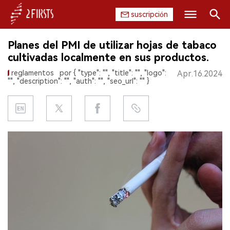
suscripción
Buscar
Planes del PMI de utilizar hojas de tabaco
INICIO
cultivadas localmente en sus productos.
reglamentos
por { "type": "", "title": "", "logo":
Apr.16.2024
EMPRESA
"", "description": "", "auth": "", "seo_url": "" }
PRODUCTO
REGULACIÓN
CHINA
DATOS
EXPOSICIÓN
ENTREVISTA