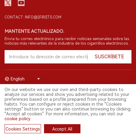
CONTACT: INFO@2FIRSTS.COM
MANTENTE ACTUALIZADO.
Envía tu correo electrónico para recibir noticias semanales sobre las
noticias más relevantes de la industria de los cigarrillos electrónicos.
SUSCRÍBETE
English
On our website we use our own and third-party cookies to
© 2026 Shenzhen 2FIRSTS Technology Co.,Ltd. Todos los derechos
analyze our services and show you advertising related to your
reservados.
preferences based on a profile prepared from your browsing
2FIRSTS solo es accesible para profesionales de la industria,
habits. You can configure or reject cookies in the "Cookies
investigadores, medios y otros profesionales. El acceso por menores
settings" button or you can also continue browsing by clicking
está prohibido.
"Accept all cookies". For more information, you can visit our
Este sitio web presta servicios a usuarios fuera del territorio chino
cookie policy
.
continental. Para usuarios en la China continental, por favor
visita
https://cn.2firsts.com
Cookies Settings
Accept All