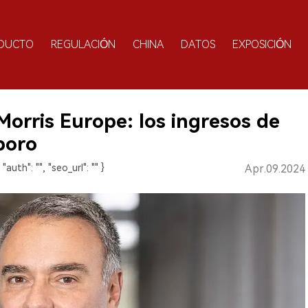
DUCTO
REGULACIÓN
CHINA
DATOS
EXPOSICIÓN
 Morris Europe: los ingresos de
boro
 "auth": "", "seo_url": "" }
Apr.09.2024